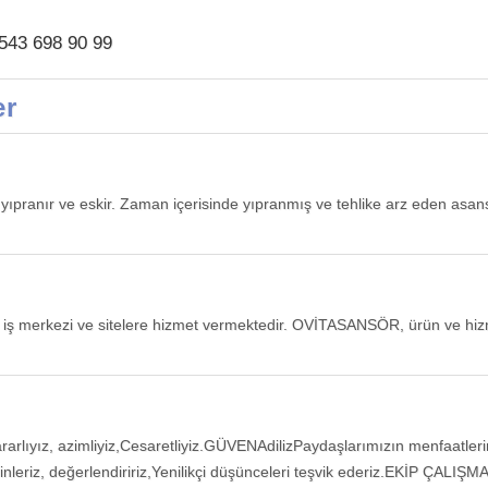
543 698 90 99
er
pranır ve eskir. Zaman içerisinde yıpranmış ve tehlike arz eden asan
, iş merkezi ve sitelere hizmet vermektedir. OVİTASANSÖR, ürün ve hizmet
arlıyız, azimliyiz,Cesaretliyiz.GÜVENAdilizPaydaşlarımızın menfaatlerini g
i dinleriz, değerlendiririz,Yenilikçi düşünceleri teşvik ederiz.EKİP ÇALIŞMA