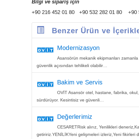
Bilgi ve sipariş için
+90 216 452 01 80 +90 532 282 01 80 +90 
Benzer Ürün ve İçerikl
Modernizasyon
Asansörün mekanik ekipmanları zamanla yı
güvenlik açısından tehlikeli olabilir…
Bakim ve Servis
OVİT Asansör otel, hastane, fabrika, okul
sürdürüyor. Kesintisiz ve güvenli…
Değerlerimiz
CESARETRisk alırız, Yenilikleri deneriz,Kar
getiririz.YENİLİKYeni gelişmeleri izleriz,Yeni fikirler