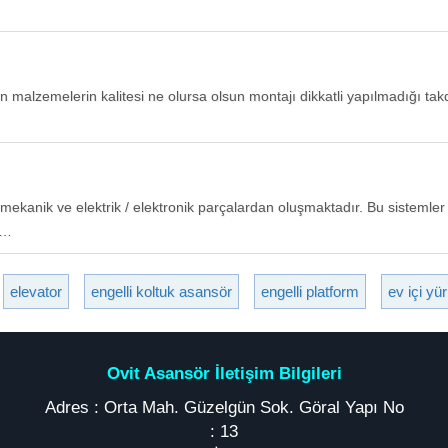
n malzemelerin kalitesi ne olursa olsun montajı dikkatli yapılmadığı ta
 mekanik ve elektrik / elektronik parçalardan oluşmaktadır. Bu sistem
a…
elevator
engelli koltuk asansör
engelli platform
ev içi y
Ovit Asansör İletişim Bilgileri
Adres : Orta Mah. Güzelgün Sok. Göral Yapı No
: 13