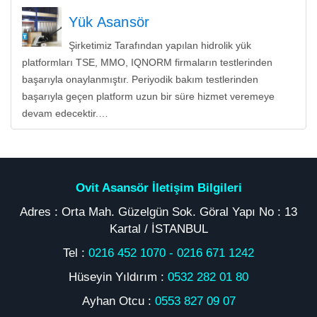
Yük Asansör
Şirketimiz Tarafından yapılan hidrolik yük
platformları TSE, MMO, IQNORM firmaların testlerinden
başarıyla onaylanmıştır. Periyodik bakım testlerinden
başarıyla geçen platform uzun bir süre hizmet veremeye
devam edecektir.…
Ovit Asansör İletişim Bilgileri
Adres : Orta Mah. Güzelgün Sok. Göral Yapı No : 13
Kartal / İSTANBUL
Tel :
0216 452 1070
-
0216 671 1242
Hüseyin Yıldırım :
0532 282 01 80
Ayhan Otcu :
0553 827 09 07