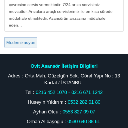
çevresine servis vermektedir. 7/24 arıza servisimiz
mevcuttur. Arızalara araçlı servislerimiz ile en kısa sürede
müdahale etmektedir. Asansörün arızasına müdahale
eden…
Modernizasyon
Ovit Asansör İletişim Bilgileri
Adres : Orta Mah. Güzelgün Sok. Göral Yapı No : 13
Kartal / İSTANBUL
Tel :
0216 452 1070
-
0216 671 1242
Hüseyin Yıldırım :
0532 282 01 80
Ayhan Otcu :
0553 827 09 07
Orhan Alibaşoğlu :
0530 640 88 61