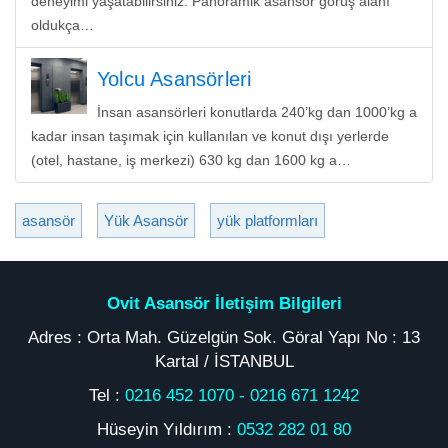
deneyimi yaşatabilirsiniz. Panoramik asansör görüş alanı
oldukça…
Yolcu Asansörleri
İnsan asansörleri konutlarda 240’kg dan 1000’kg a
kadar insan taşımak için kullanılan ve konut dışı yerlerde
(otel, hastane, iş merkezi) 630 kg dan 1600 kg a…
asansör
Yük Asansör
yük platformları
Ovit Asansör İletişim Bilgileri
Adres : Orta Mah. Güzelgün Sok. Göral Yapı No : 13
Kartal / İSTANBUL
Tel :
0216 452 1070
-
0216 671 1242
Hüseyin Yıldırım :
0532 282 01 80